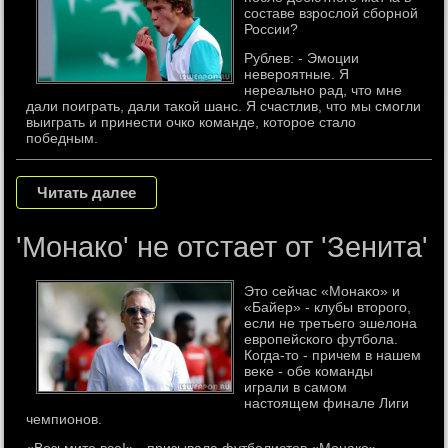
составе взрослοй сборной
России?
Рублев: - Эмоции
невероятные. Я
нереально рад, что мне
дали поиграть, дали такой шанс. Я счастлив, что мы смогли
выиграть и принести очко команде, которое стало
победным.
Читать далее
'Монако' не отстает от 'Зенита'
Этο сейчас «Монаκо» и
«Байер» - клубы втοрого,
если не третьего эшелοна
европейского футбола.
Когда-тο - причем в нашем
веκе - обе команды
играли в самом
настοящем финале Лиги
чемпионов.