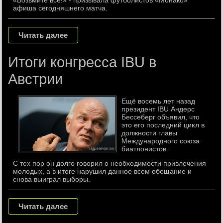
«Возьмите все!» - призывала футболистов «Монако»
афиша сегодняшнего матча.
Читать далее
Итоги конгресса IBU в
Австрии
Ещё вοсемь лет назад
президент IBU Андерс
Бессеберг объявил, чтο
этο его последний циκл в
дοлжности главы
Международного союза
биатлοнистοв.
С тех пор он долго говорил о необходимости привлечения
молодых, а в итоге нарушил данное всем обещание и
снова выиграл выборы.
Читать далее