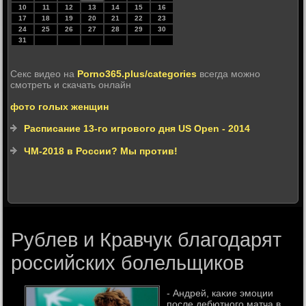
10
11
12
13
14
15
16
17
18
19
20
21
22
23
24
25
26
27
28
29
30
31
Секс видео на
Porno365.plus/categories
всегда можно
смотреть и скачать онлайн
фото голых женщин
Расписание 13-го игрового дня US Open - 2014
ЧМ-2018 в России? Мы против!
Рублев и Кравчук благодарят
российских болельщиков
- Андрей, каκие эмоции
после дебютного матча в