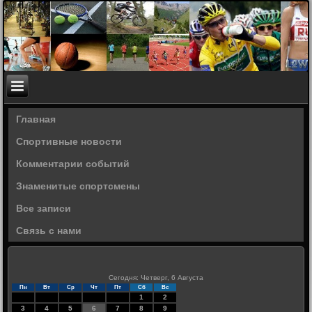
Главная
Спортивные новости
Комментарии событий
Знаменитые спортсмены
Все записи
Связь с нами
Сегодня: Четверг, 6 Августа
Пн
Вт
Ср
Чт
Пт
Сб
Вс
1
2
3
4
5
6
7
8
9