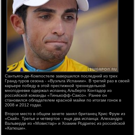
Сантьяго-де-Компостеле завершился последний из трех
Гранд-туров сезона - «Вуэльта Испании». В третий раз в своей
карьере победу в этой престижной трехнедельной
многодневке одержал испанец Альберто Контадор из
российской команды «Тинькофф-Саксо». Ранее он
становился обладателем красной майки по итогам гонок в
2008 и 2012 годах.
Второе место в общем зачете занял британец Крис Фрум из
«Скай». Третье и четвертое - еще два испанца: Алехандро
Вальверде из «Мовистар» и Хоаким Родригес из российской
«Катюши».