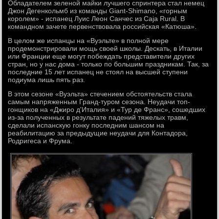
Обладателем зеленой майки лучшего спринтера стал немец
Джон Дегенкольмб из команды Giant-Shimano, «горным
королем» - испанец Луис Леон Санчес из Caja Rural. В
командном зачете первенствовала российская «Катюша».
В целом же испанцы на «Вуэльте» в полной мере
продемонстрировали мощь своей школы. Дескать, в Италии
или Франции еще могут побеждать представители других
стран, но у нас дома - только по большим праздникам. Так, за
последние 15 лет испанец не стоял на высшей ступени
подиума лишь пять раз.
В этом сезоне «Вуэльта» стечением обстоятельств стала
самым напряженным Гранд-туром сезона. Неудачи топ-
гонщиков на «Джиро д'Италия» и «Тур де Франс», сошедших
из-за полученных в результате падений тяжелых травм,
сделали испанскую гонку последним шансом на
реабилитацию за предыдущие неудачи для Контадора,
Родригеса и Фрума.