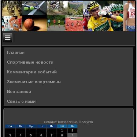
Главная
Спортивные новости
Комментарии событий
Знаменитые спортсмены
Все записи
Связь с нами
Сегодня: Воскресенье, 9 Августа
Пн
Вт
Ср
Чт
Пт
Сб
Вс
1
2
3
4
5
6
7
8
9