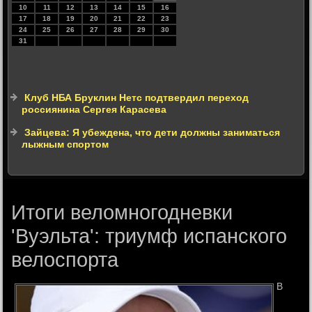
10
11
12
13
14
15
16
17
18
19
20
21
22
23
24
25
26
27
28
29
30
31
Клуб НБА Бруклин Нетс подтвердил переход
россиянина Сергея Карасева
Зайцева: Я убеждена, что дети должны заниматься
лыжным спортом
Итоги веломногодневки
'Вуэльта': триумф испанского
велоспорта
В