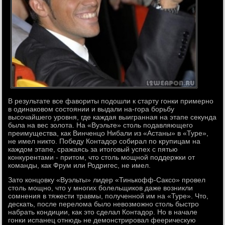
В результате все фавориты подошли к старту гонки примерно
в одинаковом состоянии и выдали на-гора борьбу
высочайшего уровня, где каждая выигранная на этапе секунда
была на вес золота. На «Вуэльте» столь подавляющего
преимущества, как Винченцо Нибали из «Астаны» в «Туре»,
не имел никто. Победу Контадор собирал по крупицам на
каждом этапе, сражаясь за итоговый успех с пятью
конкурентами - притом, что столь мощной поддержки от
команды, как Фрум или Родригес, не имел.
Зато концовку «Вуэльты» лидер «Тинькофф-Саксо» провел
столь мощно, что у многих болельщиков даже возникли
сомнения в тяжести травмы, полученной им на «Туре». Что,
дескать, после перелома было невозможно столь быстро
набрать кондиции, как это сделал Контадор. Но в начале
гонки испанец отнюдь не демонстрировал феерическую