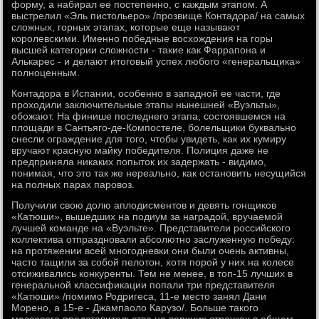
форму, а набирал ее постепенно, с каждым этапом. А
выстрелил «Эль пистольеро» /прозвище Контадора/ на самых
сложных, горных этапах, которые еще называют
королевскими. Именно победные восхождения на горы
высшей категории сложности - такие как Фаррапона и
Алькарес - и делают итоговый успех любого «генеральщика»
полноценным.
Контадора в Испании, особенно в западной ее части, где
проходили заключительные этапы нынешней «Вуэльты»,
обожают. На финише последнего этапа, состоявшемся на
площади в Сантьяго-де-Компостеле, болельщики буквально
снесли ограждение для того, чтобы увидеть, как их кумиру
вручают красную майку победителя. Полиция даже не
предприняла никаких попыток их задержать - видимо,
понимая, что это так же нереально, как остановить несущийся
на полных парах паровоз.
Получили свою долю аплодисментов и девять гонщиков
«Катюши», вышедших на подиум за наградой, вручаемой
лучшей команде на «Вуэльте». Представители российского
коллектива отпраздновали абсолютно заслуженную победу:
на протяжении всей многодневки они были очень активны,
часто тащили за собой пелотон, хотя порой у них на колесе
отсиживались конкуренты. Тем не менее, в топ-15 лучших в
генеральной классификации попали три представителя
«Катюши» /помимо Родригеса, 11-е место занял Дани
Морено, а 15-е - Джампаоло Карузо/. Больше такого