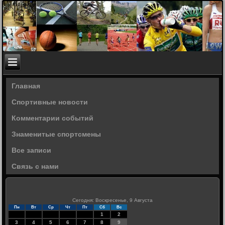
Главная
Спортивные новости
Комментарии событий
Знаменитые спортсмены
Все записи
Связь с нами
Сегодня: Воскресенье, 9 Августа
Пн
Вт
Ср
Чт
Пт
Сб
Вс
1
2
3
4
5
6
7
8
9