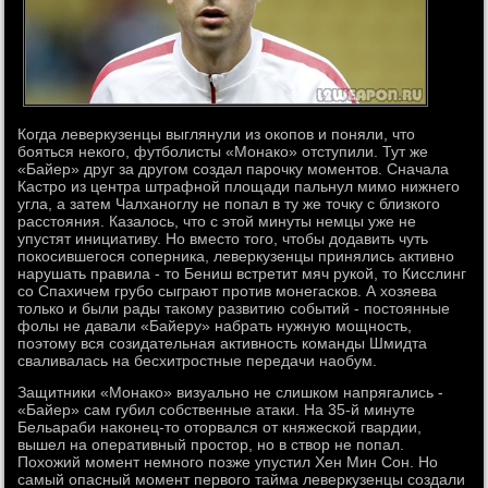
Когда леверкузенцы выглянули из окопов и поняли, что
бояться некого, футболисты «Монако» отступили. Тут же
«Байер» друг за другом создал парочку моментов. Сначала
Кастро из центра штрафной площади пальнул мимо нижнего
угла, а затем Чалханоглу не попал в ту же точку с близкого
расстояния. Казалось, что с этой минуты немцы уже не
упустят инициативу. Но вместо того, чтобы додавить чуть
покосившегося соперника, леверкузенцы принялись активно
нарушать правила - то Бениш встретит мяч рукой, то Кисслинг
со Спахичем грубо сыграют против монегасков. А хозяева
только и были рады такому развитию событий - постоянные
фолы не давали «Байеру» набрать нужную мощность,
поэтому вся созидательная активность команды Шмидта
сваливалась на бесхитростные передачи наобум.
Защитники «Монако» визуально не слишком напрягались -
«Байер» сам губил собственные атаки. На 35-й минуте
Бельараби наконец-то оторвался от княжеской гвардии,
вышел на оперативный простор, но в створ не попал.
Похожий момент немного позже упустил Хен Мин Сон. Но
самый опасный момент первого тайма леверкузенцы создали