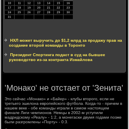
10
11
12
13
14
15
16
17
18
19
20
21
22
23
24
25
26
27
28
29
30
31
НХЛ может выручить до $1,2 млрд за продажу прав на
создание второй команды в Торонто
Президент Спортинга подаст в суд на бывшее
руководство из-за контракта Измайлова
'Монако' не отстает от 'Зенита'
Это сейчас «Монако» и «Байер» - клубы второго, если не
третьего эшелона европейского футбола. Когда-то - причем в
нашем веке - обе команды играли в самом настоящем
финале Лиги чемпионов. Немцы в 2002-м уступили
мадридскому «Реалу» - 1:2, а монегаски двумя годами позже
были разгромлены «Порту» - 0:3.