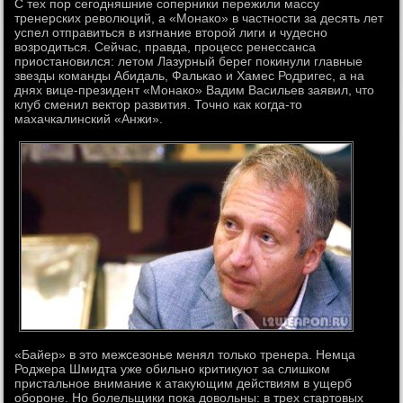
С тех пор сегодняшние соперники пережили массу
тренерских революций, а «Монако» в частности за десять лет
успел отправиться в изгнание второй лиги и чудесно
возродиться. Сейчас, правда, процесс ренессанса
приостановился: летом Лазурный берег покинули главные
звезды команды Абидаль, Фалькао и Хамес Родригес, а на
днях вице-президент «Монако» Вадим Васильев заявил, что
клуб сменил вектор развития. Точно как когда-то
махачкалинский «Анжи».
«Байер» в это межсезонье менял только тренера. Немца
Роджера Шмидта уже обильно критикуют за слишком
пристальное внимание к атакующим действиям в ущерб
обороне. Но болельщики пока довольны: в трех стартовых