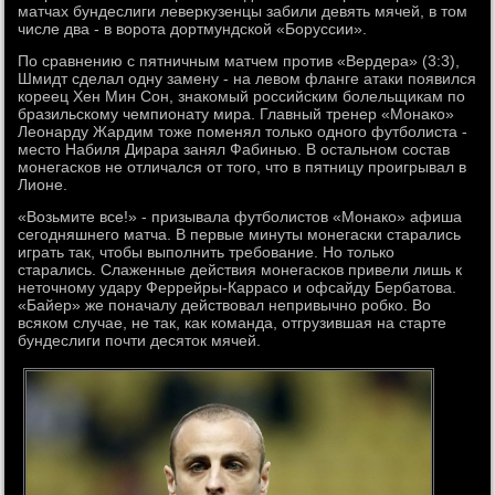
матчах бундеслиги леверкузенцы забили девять мячей, в том
числе два - в ворота дортмундской «Боруссии».
По сравнению с пятничным матчем против «Вердера» (3:3),
Шмидт сделал одну замену - на левом фланге атаки появился
кореец Хен Мин Сон, знакомый российским болельщикам по
бразильскому чемпионату мира. Главный тренер «Монако»
Леонарду Жардим тоже поменял только одного футболиста -
место Набиля Дирара занял Фабинью. В остальном состав
монегасков не отличался от того, что в пятницу проигрывал в
Лионе.
«Возьмите все!» - призывала футболистов «Монако» афиша
сегодняшнего матча. В первые минуты монегаски старались
играть так, чтобы выполнить требование. Но только
старались. Слаженные действия монегасков привели лишь к
неточному удару Феррейры-Каррасо и офсайду Бербатова.
«Байер» же поначалу действовал непривычно робко. Во
всяком случае, не так, как команда, отгрузившая на старте
бундеслиги почти десяток мячей.