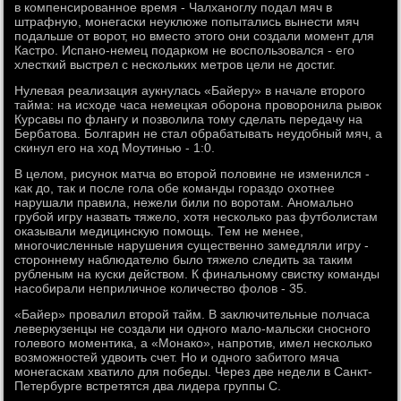
в компенсированное время - Чалханоглу подал мяч в
штрафную, монегаски неуклюже попытались вынести мяч
подальше от ворот, но вместо этого они создали момент для
Кастро. Испано-немец подарком не воспользовался - его
хлесткий выстрел с нескольких метров цели не достиг.
Нулевая реализация аукнулась «Байеру» в начале второго
тайма: на исходе часа немецкая оборона проворонила рывок
Курсавы по флангу и позволила тому сделать передачу на
Бербатова. Болгарин не стал обрабатывать неудобный мяч, а
скинул его на ход Моутинью - 1:0.
В целом, рисунок матча во второй половине не изменился -
как до, так и после гола обе команды гораздо охотнее
нарушали правила, нежели били по воротам. Аномально
грубой игру назвать тяжело, хотя несколько раз футболистам
оказывали медицинскую помощь. Тем не менее,
многочисленные нарушения существенно замедляли игру -
стороннему наблюдателю было тяжело следить за таким
рубленым на куски действом. К финальному свистку команды
насобирали неприличное количество фолов - 35.
«Байер» провалил второй тайм. В заключительные полчаса
леверкузенцы не создали ни одного мало-мальски сносного
голевого моментика, а «Монако», напротив, имел несколько
возможностей удвоить счет. Но и одного забитого мяча
монегаскам хватило для победы. Через две недели в Санкт-
Петербурге встретятся два лидера группы С.