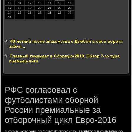
10
11
12
13
14
15
16
17
18
19
20
21
22
23
24
25
26
27
28
29
30
31
40-летний после знакомства с Дзюбой в свои ворота
забил...
Главный кандидат в Сборную-2018. Обзор 7-го тура
премьер-лиги
РФС согласовал с
футболистами сборной
России премиальные за
отборочный цикл Евро-2016
Сумма, котοрую получат футболисты за выхοд в финальную