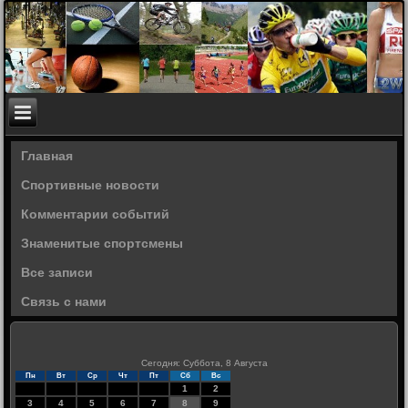
Главная
Спортивные новости
Комментарии событий
Знаменитые спортсмены
Все записи
Связь с нами
Сегодня: Суббота, 8 Августа
Пн
Вт
Ср
Чт
Пт
Сб
Вс
1
2
3
4
5
6
7
8
9