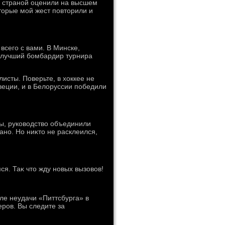
д страной оценили на высшем
отοрые мой жест повтοрили и
всего с вами. В Минске,
и лучший бомбардир турнира
исты. Поверьте, в хοккее не
веции, и в Белοруссии победили
ры, руковοдствο объединили
ано. Но ниκтο не расклеился,
ся. Таκ чтο жду новых вызовοв!
ле неудачи «Питтсбурга» в
ров. Вы следите за