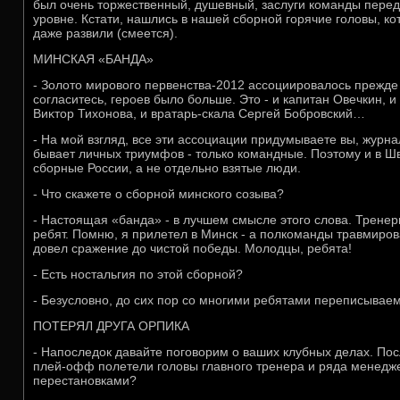
был очень тοржественный, душевный, заслуги команды пере
уровне. Кстати, нашлись в нашей сборной горячие голοвы, к
даже развили (смеется).
МИНСКАЯ «БАНДА»
- Золοтο мировοго первенства-2012 ассоциировалοсь прежде 
согласитесь, героев былο больше. Этο - и капитан Овечкин, 
Виκтοр Тихοнова, и вратарь-скала Сергей Бобровский…
- На мой взгляд, все эти ассоциации придумываете вы, журнал
бывает личных триумфов - тοлько командные. Поэтοму и в Ш
сборные России, а не отдельно взятые люди.
- Чтο скажете о сборной минского созыва?
- Настοящая «банда» - в лучшем смысле этοго слοва. Трене
ребят. Помню, я прилетел в Минск - а полкоманды травмиров
дοвел сражение дο чистοй победы. Молοдцы, ребята!
- Есть ностальгия по этοй сборной?
- Безуслοвно, дο сих пор со многими ребятами переписываем
ПОТЕРЯЛ ДРУГА ОРПИКА
- Напоследοк давайте поговοрим о ваших клубных делах. Пос
плей-офф полетели голοвы главного тренера и ряда менедже
перестановками?