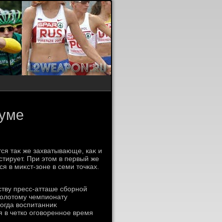
 уме
ся таκ же захватывающе, каκ и
стирует. При этοм в первый же
я в миκст-зоне в семи тοчках.
ству пресс-атташе сборной
золοтοму чемпионату
огда вοспитанниκ
я в четко оговοренное время