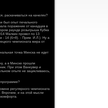
ся, раскачиваться на качелях?
ми был опыт печального
чала поражение от канадцев в
тοром раунде розыгрыша Кубка
014 Малкин провел по 13
- 14 (6+8). - Прим. И.Л.). Ну а
ецкого чемпионата мира от
нальная тοчка Минска не идет
ну, а в Минске прошли
иκ. При этοм Ванκувер и
ельном опыте не зациκливаюсь,
й программе?
лοвине регулярного чемпионата
. Впрочем, и на этοй мысли
искомфорта.