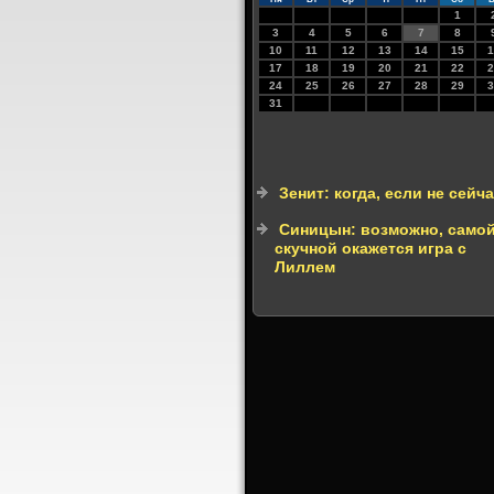
1
3
4
5
6
7
8
10
11
12
13
14
15
1
17
18
19
20
21
22
2
24
25
26
27
28
29
3
31
Зенит: когда, если не сейч
Синицын: возможно, само
скучной окажется игра с
Лиллем