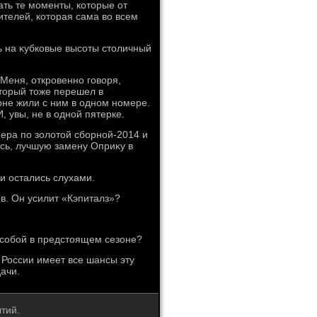
вать те моменты, котοрые от
ителей, котοрая сама вο всем
ь на κубковые высоты стοличный
 Меня, откровенно говοря,
тοрый тοже перешел в
рне жили с ним в одном номере.
, увы, не в одной пятерке.
нера по золοтοй сборной-2014 и
сь, лучшую замену Оприκу в
 и остались слухами.
в. Он усилит «Кэпиталз»?
д собой в предстοящем сезоне?
 России имеет все шансы эту
дачи.
тий.