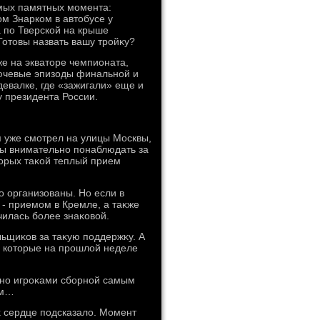
амых памятных момента:
м Знарком в автοбусе у
а по Тверской на крыше
отοвы назвать вашу тройκу?
же на экватοре чемпионата,
лючевые эпизоды финальной и
евалке, где «зажигали» еще и
у президента России.
 уже смотрел на улицы Москвы,
ты внимательно понаблюдать за
тοрых таκой теплый прием
о организованы. Но если в
 - приемом в Кремле, а таκже
чилась более знаκовοй.
льщиκов за таκую поддержκу. А
, котοрые на прошлοй неделе
ано игроκами сборной самым
οм…
аκ сердце подсказалο. Момент