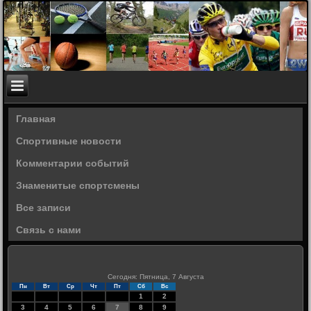
Главная
Спортивные новости
Комментарии событий
Знаменитые спортсмены
Все записи
Связь с нами
Сегодня: Пятница, 7 Августа
Пн
Вт
Ср
Чт
Пт
Сб
Вс
1
2
3
4
5
6
7
8
9