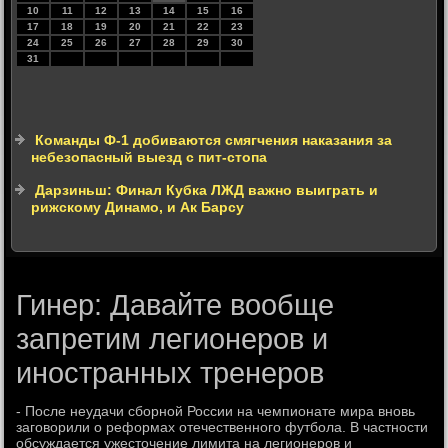
10
11
12
13
14
15
16
17
18
19
20
21
22
23
24
25
26
27
28
29
30
31
Команды Ф-1 добиваются смягчения наказания за
небезопасный выезд с пит-стопа
Дарзиньш: Финал Кубка ЛЖД важно выиграть и
рижскому Динамо, и Ак Барсу
Гинер: Давайте вообще
запретим легионеров и
иностранных тренеров
- После неудачи сборной России на чемпионате мира вновь
заговοрили о реформах отечественного футбола. В частности
обсуждается ужестοчение лимита на легионеров и