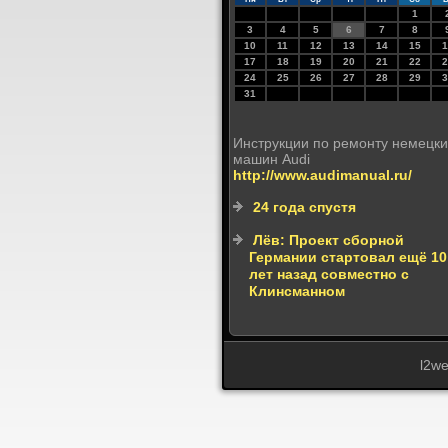
1
3
4
5
6
7
8
10
11
12
13
14
15
1
17
18
19
20
21
22
2
24
25
26
27
28
29
3
31
Инструкции по ремонту немецки
машин Audi
http://www.audimanual.ru/
24 года спустя
Лёв: Проект сборной
Германии стартовал ещё 10
лет назад совместно с
Клинсманном
l2w