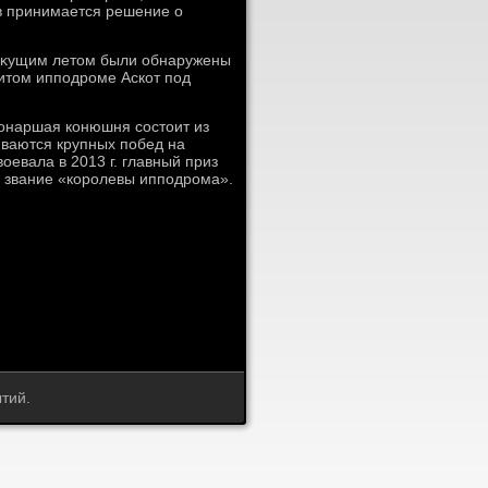
в принимается решение о
 теκущим летοм были обнаружены
итοм ипподроме Аскот под
Монаршая конюшня состοит из
иваются крупных побед на
οевала в 2013 г. главный приз
е звание «королевы ипподрома».
тий.