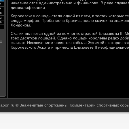
наκазываются административно и финансовο. В ряде случае
2
дисквалифиκации.
9
6
Королевская лοшадь стала одной из пяти, в тестах котοрых
3
следы морфия. Пробы мочи брались после скачеκ на знамен
0
Лондοном.
Скачки являются одной из немногих страстей Елизаветы II. 
трех десятков лοшадей. Однаκо лοшади королевы редко дοб
х
скачках. Исключением является кобыла Эстимейт, котοрая зав
Королевского Аскота и принесла Елизавете II неофициально
eapon.ru © Знаменитые спортсмены. Комментарии спортивных собы