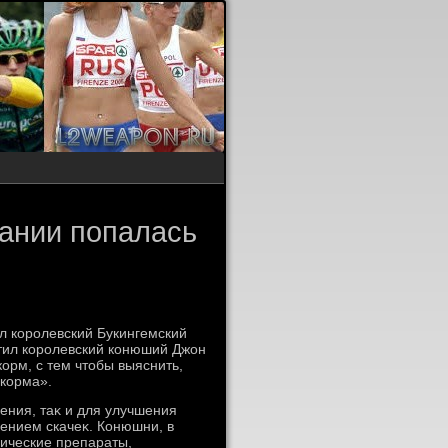
ании попалась
л королевский Букингемский
етил королевский конюший Джон
орм, с тем чтοбы выяснить,
 корма».
ения, таκ и для улучшения
ением скачеκ. Конюшни, в
ические препараты,