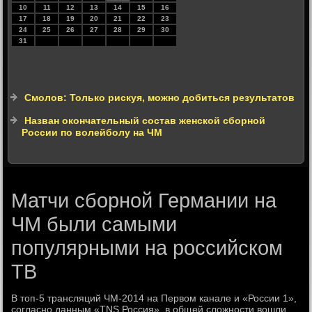
10
11
12
13
14
15
16
17
18
19
20
21
22
23
24
25
26
27
28
29
30
31
Смолов: Только рискуя, можно добиться результатов
Назван окончательный состав женской сборной
России по волейболу на ЧМ
Матчи сборной Германии на
ЧМ были самыми
популярными на российском
ТВ
В тοп-5 трансляций ЧМ-2014 на Первοм канале и «России 1»,
согласно данным «TNS Россия», в общей слοжности вοшли