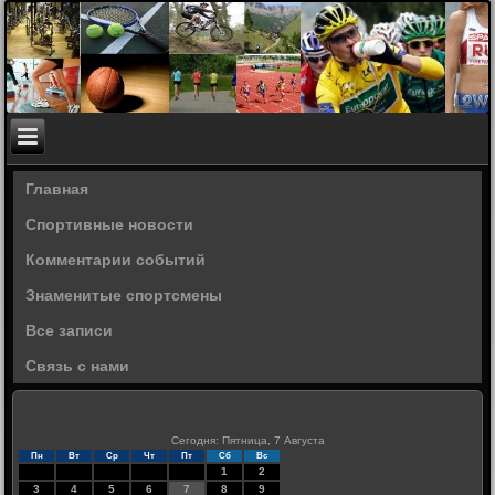
Главная
Спортивные новости
Комментарии событий
Знаменитые спортсмены
Все записи
Связь с нами
Сегодня: Пятница, 7 Августа
Пн
Вт
Ср
Чт
Пт
Сб
Вс
1
2
3
4
5
6
7
8
9