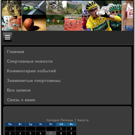
Главная
Спортивные новости
Комментарии событий
Знаменитые спортсмены
Все записи
Связь с нами
Сегодня: Пятница, 7 Августа
Пн
Вт
Ср
Чт
Пт
Сб
Вс
1
2
3
4
5
6
7
8
9