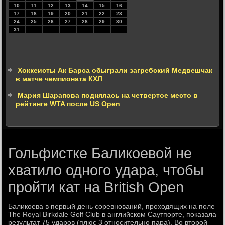
10
11
12
13
14
15
16
17
18
19
20
21
22
23
24
25
26
27
28
29
30
31
Хоккеисты Ак Барса обыграли загребский Медвешчак
в матче чемпионата КХЛ
Мария Шарапова поднялась на четвертое место в
рейтинге WTA после US Open
Гольфистке Баликоевой не
хватило одного удара, чтобы
пройти кат на British Open
Баликоева в первый день соревнований, проходящих на поле
The Royal Birkdale Golf Club в английском Саутпорте, показала
результат 75 ударов (плюс 3 относительно пара). Во второй