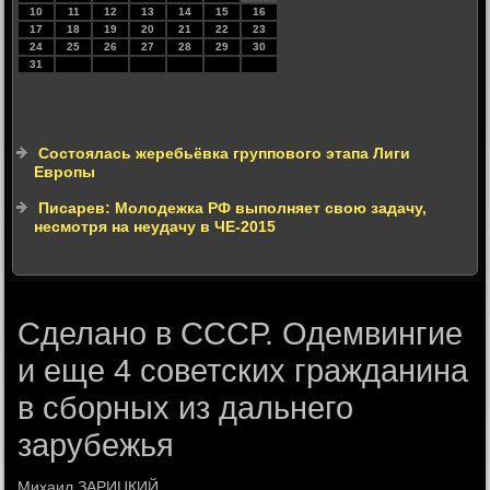
10
11
12
13
14
15
16
17
18
19
20
21
22
23
24
25
26
27
28
29
30
31
Состоялась жеребьёвка группового этапа Лиги
Европы
Писарев: Молодежка РФ выполняет свою задачу,
несмотря на неудачу в ЧЕ-2015
Сделано в СССР. Одемвингие
и еще 4 советских гражданина
в сборных из дальнего
зарубежья
Михаил ЗАРИЦКИЙ