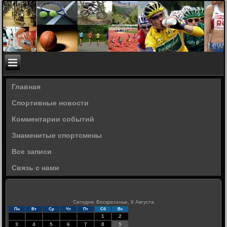
Главная
Спортивные новости
Комментарии событий
Знаменитые спортсмены
Все записи
Связь с нами
Сегодня: Воскресенье, 9 Августа
Пн
Вт
Ср
Чт
Пт
Сб
Вс
1
2
3
4
5
6
7
8
9